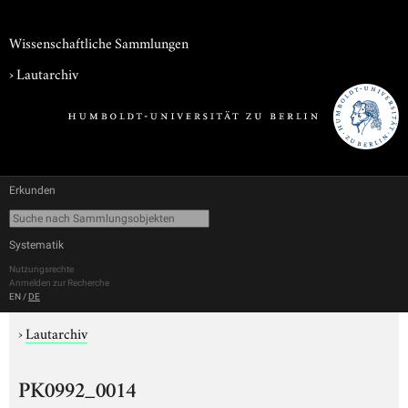
Wissenschaftliche Sammlungen
›
Lautarchiv
Erkunden
Systematik
Nutzungsrechte
Anmelden zur Recherche
EN
/
DE
›
Lautarchiv
PK0992_0014