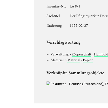
Inventar-Nr.
LA 8/1
Sachtitel
Der Pfingstquark in Dör
Datierung
1922-02-27
Verschlagwortung
Verwaltung:
›
Körperschaft
›
Humboldt
Material:
›
Material
›
Papier
Verknüpfte Sammlungsobjekte
Deutsch (Deutschland), E