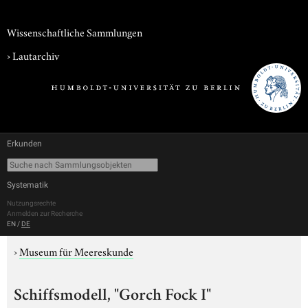
Wissenschaftliche Sammlungen
›
Lautarchiv
Erkunden
Systematik
Nutzungsrechte
Anmelden zur Recherche
EN
/
DE
›
Museum für Meereskunde
Schiffsmodell, "Gorch Fock I"