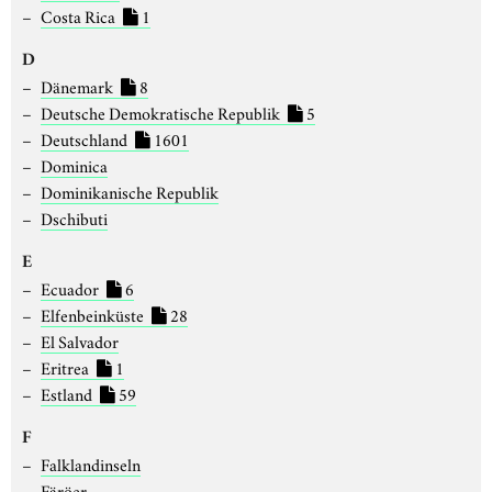
Costa Rica
1
D
Dänemark
8
Deutsche Demokratische Republik
5
Deutschland
1601
Dominica
Dominikanische Republik
Dschibuti
E
Ecuador
6
Elfenbeinküste
28
El Salvador
Eritrea
1
Estland
59
F
Falklandinseln
Färöer