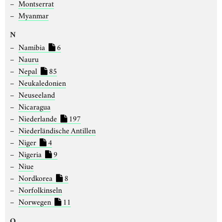
Montserrat
Myanmar
N
Namibia
6
Nauru
Nepal
85
Neukaledonien
Neuseeland
Nicaragua
Niederlande
197
Niederländische Antillen
Niger
4
Nigeria
9
Niue
Nordkorea
8
Norfolkinseln
Norwegen
11
O