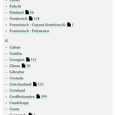
Fidschi
Finnland
56
Frankreich
318
Französisch - Guyana (französisch)
1
Französisch - Polynesien
G
Gabun
Gambia
Georgien
151
Ghana
10
Gibraltar
Grenada
Griechenland
335
Grönland
Großbritannien
399
Guadeloupe
Guam
Guatemala
2