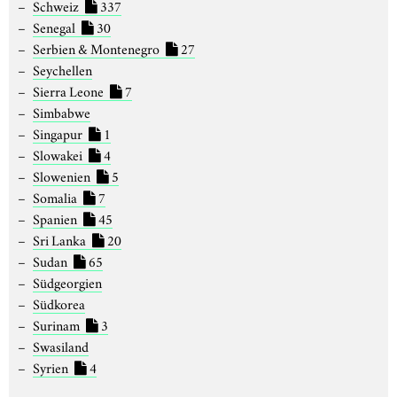
Schweiz
337
Senegal
30
Serbien & Montenegro
27
Seychellen
Sierra Leone
7
Simbabwe
Singapur
1
Slowakei
4
Slowenien
5
Somalia
7
Spanien
45
Sri Lanka
20
Sudan
65
Südgeorgien
Südkorea
Surinam
3
Swasiland
Syrien
4