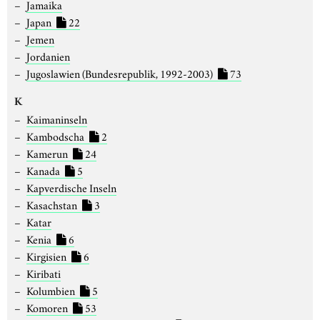
Jamaika
Japan
22
Jemen
Jordanien
Jugoslawien (Bundesrepublik, 1992-2003)
73
K
Kaimaninseln
Kambodscha
2
Kamerun
24
Kanada
5
Kapverdische Inseln
Kasachstan
3
Katar
Kenia
6
Kirgisien
6
Kiribati
Kolumbien
5
Komoren
53