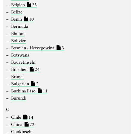
Belgien
23
Belize
Benin
10
Bermuda
Bhutan
Bolivien
Bosnien - Herzegowina
3
Botswana
Bouvetinseln
Brasilien
24
Brunei
Bulgarien
2
Burkina Faso
11
Burundi
C
Chile
14
China
72
Cookinseln