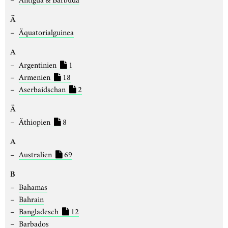
Ä
Äquatorialguinea
A
Argentinien
1
Armenien
18
Aserbaidschan
2
Ä
Äthiopien
8
A
Australien
69
B
Bahamas
Bahrain
Bangladesch
12
Barbados