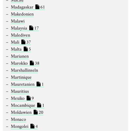
Madagaskar
61
Makedonien
Malawi
Malaysia
17
Malediven
Mali
37
Malta
5
Marianen
Marokko
38
Marshallinseln
Martinique
Mauretanien
1
Mauritius
Mexiko
9
Mocambique
1
Moldawien
20
Monaco
Mongolei
4