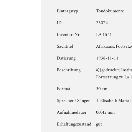
Eintragstyp
Tondokumente
ID
23074
Inventar-Nr.
LA 1541
Sachtitel
Afrikaans, Fortset
Datierung
1938-11-11
Beschriftung
a) [gedruckt:] Insti
Fortsetzung zu La 1
Format
30 cm
Sprecher / Sänger
1. Elisabeth Maria
Aufnahmedauer
00:42 min
Erhaltungszustand
gut