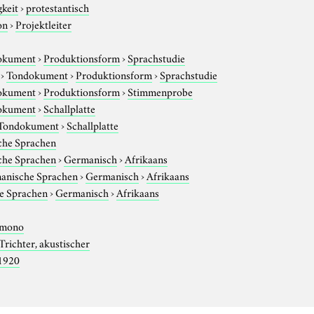
gkeit
›
protestantisch
on
›
Projektleiter
okument
›
Produktionsform
›
Sprachstudie
›
Tondokument
›
Produktionsform
›
Sprachstudie
okument
›
Produktionsform
›
Stimmenprobe
okument
›
Schallplatte
Tondokument
›
Schallplatte
che Sprachen
che Sprachen
›
Germanisch
›
Afrikaans
anische Sprachen
›
Germanisch
›
Afrikaans
e Sprachen
›
Germanisch
›
Afrikaans
mono
Trichter, akustischer
1920