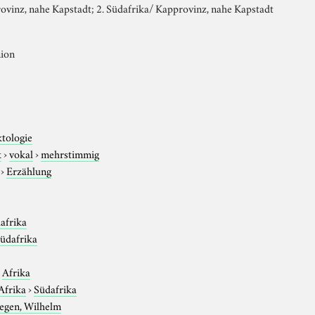
ovinz, nahe Kapstadt; 2. Südafrika/ Kapprovinz, nahe Kapstadt
nion
ktologie
k
›
vokal
›
mehrstimmig
›
Erzählung
afrika
üdafrika
›
Afrika
Afrika
›
Südafrika
egen, Wilhelm