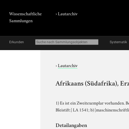
Wissenschaftliche
›
Lautarchiv
Sammlungen
Erkunden
Systematik
›
Lautarchiv
Afrikaans (Südafrika), Er
1) Es ist ein Zweitexemplar vorhanden. Be
Bleistift:] LA 1541; b) [maschinenschrift
Detailangaben