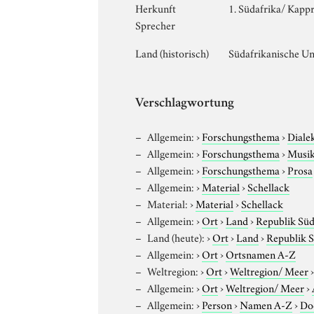
Herkunft
1. Südafrika/ Kappr
Sprecher
Land (historisch)
Südafrikanische U
Verschlagwortung
Allgemein:
›
Forschungsthema
›
Diale
Allgemein:
›
Forschungsthema
›
Musi
Allgemein:
›
Forschungsthema
›
Prosa
Allgemein:
›
Material
›
Schellack
Material:
›
Material
›
Schellack
Allgemein:
›
Ort
›
Land
›
Republik Süd
Land (heute):
›
Ort
›
Land
›
Republik S
Allgemein:
›
Ort
›
Ortsnamen A-Z
Weltregion:
›
Ort
›
Weltregion/ Meer
Allgemein:
›
Ort
›
Weltregion/ Meer
›
Allgemein:
›
Person
›
Namen A-Z
›
Do