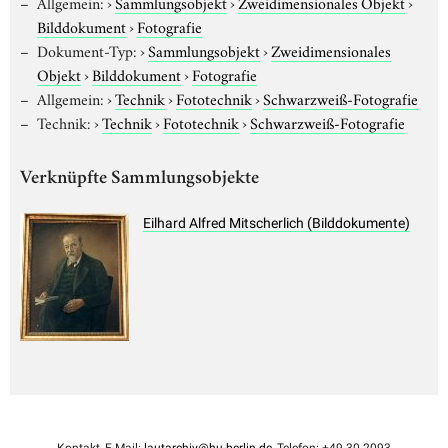
Allgemein:
›
Sammlungsobjekt
›
Zweidimensionales Objekt
›
Bilddokument
›
Fotografie
Dokument-Typ:
›
Sammlungsobjekt
›
Zweidimensionales
Objekt
›
Bilddokument
›
Fotografie
Allgemein:
›
Technik
›
Fototechnik
›
Schwarzweiß-Fotografie
Technik:
›
Technik
›
Fototechnik
›
Schwarzweiß-Fotografie
Verknüpfte Sammlungsobjekte
Eilhard Alfred Mitscherlich (Bilddokumente)