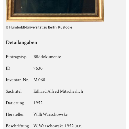
© Humboldt-Universität zu Berlin, Kustodie
Detailangaben
Eintragstyp
Bilddokumente
ID
7630
Inventar-Nr.
M 068
Sachtitel
Eilhard Alfred Mitscherlich
Datierung
1952
Hersteller
Willi Warschowske
Beschriftung
W. Warschowske 1952 [u.r.]