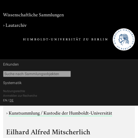
Wissenschaftliche Sammlungen
›
Lautarchiv
Erkunden
Systematik
Nutzungsrechte
Anmelden zur Recherche
EN
/
DE
›
Kunstsammlung / Kustodie der Humboldt-Universität
Eilhard Alfred Mitscherlich