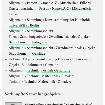
Allgemein:
›
Person
›
Namen A-Z
›
Mitscherlich, Eilhard
Darstellungsinhalt:
›
Person
›
Namen A-Z
›
Mitscherlich,
Eilhard
Allgemein:
›
Sammlung
›
Kunstsammlung der Humboldt-
Universität zu Berlin
Allgemein:
›
Sammlungsobjekt
Form:
›
Sammlungsobjekt
›
Zweidimensionales Objekt
›
Bilddokument
›
Fotografie
Allgemein:
›
Sammlungsobjekt
›
Zweidimensionales Objekt
›
Bilddokument
›
Gemälde
Dokument-Typ:
›
Sammlungsobjekt
›
Zweidimensionales
Objekt
›
Bilddokument
›
Gemälde
Allgemein:
›
Technik
›
Formale Gestaltung
Allgemein:
›
Technik
›
Maltechnik
›
Ölmalerei
Technik:
›
Technik
›
Maltechnik
›
Ölmalerei
Verknüpfte Sammlungsobjekte
Eilhard Alfred Mitscherlich (Plastische Objekte)