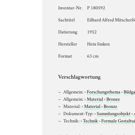
Inventar-Nr.
P 180592
Sachtitel
Eilhard Alfred Mitscherl
Datierung
1952
Hersteller
Hein Sinken
Format
63 cm
Verschlagwortung
Allgemein:
›
Forschungsthema
›
Bildg
Allgemein:
›
Material
›
Bronze
Material:
›
Material
›
Bronze
Dokument-Typ:
›
Sammlungsobjekt
›
Technik:
›
Technik
›
Formale Gestaltu