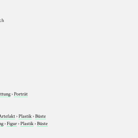
ich
attung
›
Porträt
Artefakt
›
Plastik
›
Büste
ng
›
Figur
›
Plastik
›
Büste