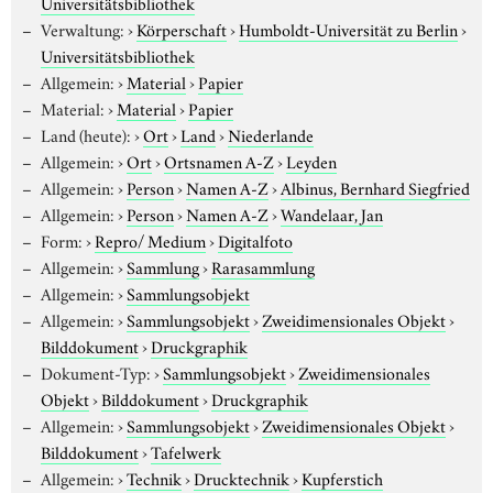
Universitätsbibliothek
Verwaltung:
›
Körperschaft
›
Humboldt-Universität zu Berlin
›
Universitätsbibliothek
Allgemein:
›
Material
›
Papier
Material:
›
Material
›
Papier
Land (heute):
›
Ort
›
Land
›
Niederlande
Allgemein:
›
Ort
›
Ortsnamen A-Z
›
Leyden
Allgemein:
›
Person
›
Namen A-Z
›
Albinus, Bernhard Siegfried
Allgemein:
›
Person
›
Namen A-Z
›
Wandelaar, Jan
Form:
›
Repro/ Medium
›
Digitalfoto
Allgemein:
›
Sammlung
›
Rarasammlung
Allgemein:
›
Sammlungsobjekt
Allgemein:
›
Sammlungsobjekt
›
Zweidimensionales Objekt
›
Bilddokument
›
Druckgraphik
Dokument-Typ:
›
Sammlungsobjekt
›
Zweidimensionales
Objekt
›
Bilddokument
›
Druckgraphik
Allgemein:
›
Sammlungsobjekt
›
Zweidimensionales Objekt
›
Bilddokument
›
Tafelwerk
Allgemein:
›
Technik
›
Drucktechnik
›
Kupferstich