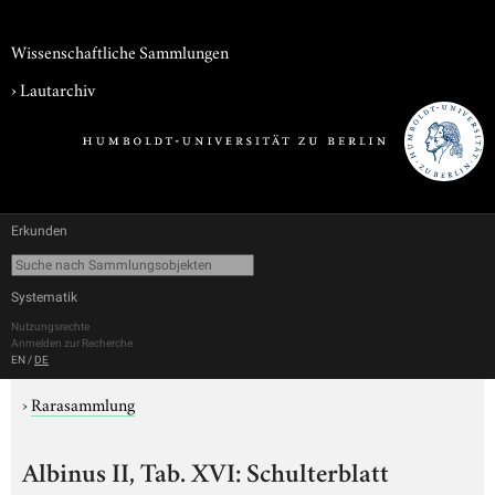
Wissenschaftliche Sammlungen
›
Lautarchiv
Erkunden
Systematik
Nutzungsrechte
Anmelden zur Recherche
EN
/
DE
›
Rarasammlung
Albinus II, Tab. XVI: Schulterblatt