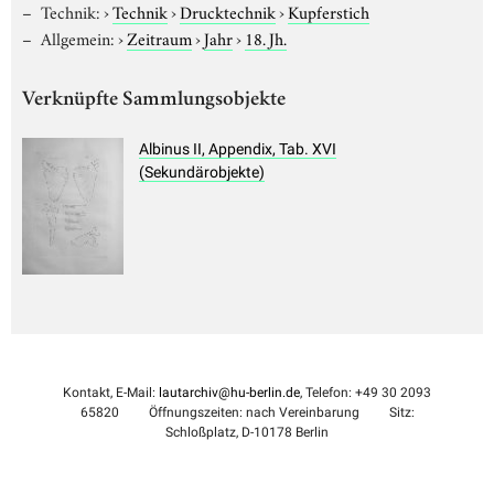
Technik:
›
Technik
›
Drucktechnik
›
Kupferstich
Allgemein:
›
Zeitraum
›
Jahr
›
18. Jh.
Verknüpfte Sammlungsobjekte
Albinus II, Appendix, Tab. XVI
(Sekundärobjekte)
Kontakt, E-Mail:
lautarchiv@hu-berlin.de
, Telefon: +49 30 2093
65820
Öffnungszeiten: nach Vereinbarung
Sitz:
Schloßplatz, D-10178 Berlin