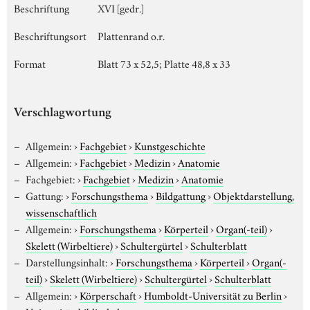
Beschriftung
XVI [gedr.]
Beschriftungsort
Plattenrand o.r.
Format
Blatt 73 x 52,5; Platte 48,8 x 33
Verschlagwortung
Allgemein:
›
Fachgebiet
›
Kunstgeschichte
Allgemein:
›
Fachgebiet
›
Medizin
›
Anatomie
Fachgebiet:
›
Fachgebiet
›
Medizin
›
Anatomie
Gattung:
›
Forschungsthema
›
Bildgattung
›
Objektdarstellung,
wissenschaftlich
Allgemein:
›
Forschungsthema
›
Körperteil
›
Organ(-teil)
›
Skelett (Wirbeltiere)
›
Schultergürtel
›
Schulterblatt
Darstellungsinhalt:
›
Forschungsthema
›
Körperteil
›
Organ(-
teil)
›
Skelett (Wirbeltiere)
›
Schultergürtel
›
Schulterblatt
Allgemein:
›
Körperschaft
›
Humboldt-Universität zu Berlin
›