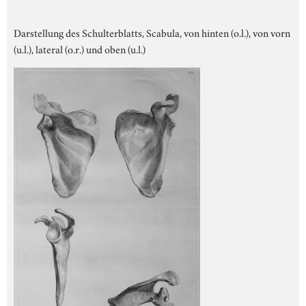
Darstellung des Schulterblatts, Scabula, von hinten (o.l.), von vorn
(u.l.), lateral (o.r.) und oben (u.l.)