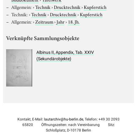
Allgemein:
›
Technik
›
Drucktechnik
›
Kupferstich
Technik:
›
Technik
›
Drucktechnik
›
Kupferstich
Allgemein:
›
Zeitraum
›
Jahr
›
18. Jh.
Verknüpfte Sammlungsobjekte
Albinus II, Appendix, Tab. XXIV
(Sekundärobjekte)
Kontakt, E-Mail:
lautarchiv@hu-berlin.de
, Telefon: +49 30 2093
65820
Öffnungszeiten: nach Vereinbarung
Sitz:
Schloßplatz, D-10178 Berlin