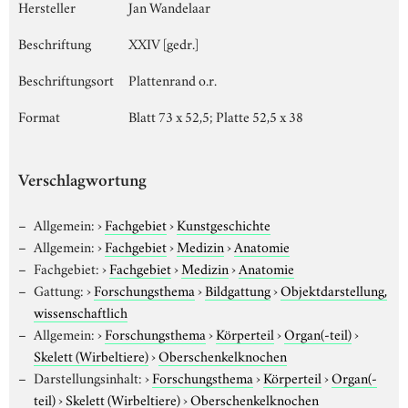
Hersteller
Jan Wandelaar
Beschriftung
XXIV [gedr.]
Beschriftungsort
Plattenrand o.r.
Format
Blatt 73 x 52,5; Platte 52,5 x 38
Verschlagwortung
Allgemein:
›
Fachgebiet
›
Kunstgeschichte
Allgemein:
›
Fachgebiet
›
Medizin
›
Anatomie
Fachgebiet:
›
Fachgebiet
›
Medizin
›
Anatomie
Gattung:
›
Forschungsthema
›
Bildgattung
›
Objektdarstellung,
wissenschaftlich
Allgemein:
›
Forschungsthema
›
Körperteil
›
Organ(-teil)
›
Skelett (Wirbeltiere)
›
Oberschenkelknochen
Darstellungsinhalt:
›
Forschungsthema
›
Körperteil
›
Organ(-
teil)
›
Skelett (Wirbeltiere)
›
Oberschenkelknochen