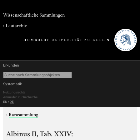
Wissenschaftliche Sammlungen
›
Lautarchiv
Erkunden
Systematik
Nutzungsrechte
Anmelden zur Recherche
EN
/
DE
›
Rarasammlung
Albinus II, Tab. XXIV: