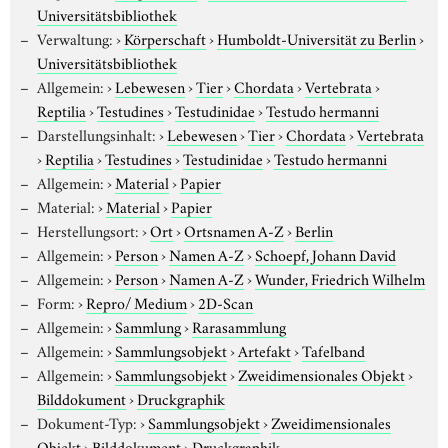
Universitätsbibliothek
Verwaltung:
›
Körperschaft
›
Humboldt-Universität zu Berlin
›
Universitätsbibliothek
Allgemein:
›
Lebewesen
›
Tier
›
Chordata
›
Vertebrata
›
Reptilia
›
Testudines
›
Testudinidae
›
Testudo hermanni
Darstellungsinhalt:
›
Lebewesen
›
Tier
›
Chordata
›
Vertebrata
›
Reptilia
›
Testudines
›
Testudinidae
›
Testudo hermanni
Allgemein:
›
Material
›
Papier
Material:
›
Material
›
Papier
Herstellungsort:
›
Ort
›
Ortsnamen A-Z
›
Berlin
Allgemein:
›
Person
›
Namen A-Z
›
Schoepf, Johann David
Allgemein:
›
Person
›
Namen A-Z
›
Wunder, Friedrich Wilhelm
Form:
›
Repro/ Medium
›
2D-Scan
Allgemein:
›
Sammlung
›
Rarasammlung
Allgemein:
›
Sammlungsobjekt
›
Artefakt
›
Tafelband
Allgemein:
›
Sammlungsobjekt
›
Zweidimensionales Objekt
›
Bilddokument
›
Druckgraphik
Dokument-Typ:
›
Sammlungsobjekt
›
Zweidimensionales
Objekt
›
Bilddokument
›
Druckgraphik