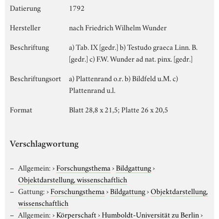
Datierung
1792
Hersteller
nach Friedrich Wilhelm Wunder
Beschriftung
a) Tab. IX [gedr.] b) Testudo graeca Linn. B.
[gedr.] c) F.W. Wunder ad nat. pinx. [gedr.]
Beschriftungsort
a) Plattenrand o.r. b) Bildfeld u.M. c)
Plattenrand u.l.
Format
Blatt 28,8 x 21,5; Platte 26 x 20,5
Verschlagwortung
Allgemein:
›
Forschungsthema
›
Bildgattung
›
Objektdarstellung, wissenschaftlich
Gattung:
›
Forschungsthema
›
Bildgattung
›
Objektdarstellung,
wissenschaftlich
Allgemein:
›
Körperschaft
›
Humboldt-Universität zu Berlin
›