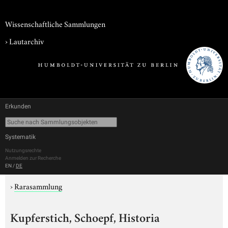
Wissenschaftliche Sammlungen
›
Lautarchiv
Erkunden
Systematik
Nutzungsrechte
Anmelden zur Recherche
EN
/
DE
›
Rarasammlung
Kupferstich, Schoepf, Historia