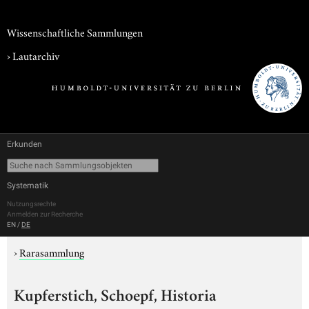
Wissenschaftliche Sammlungen
›
Lautarchiv
Erkunden
Systematik
Nutzungsrechte
Anmelden zur Recherche
EN
/
DE
›
Rarasammlung
Kupferstich, Schoepf, Historia