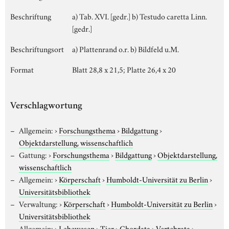
Beschriftung
a) Tab. XVI. [gedr.] b) Testudo caretta Linn.
[gedr.]
Beschriftungsort
a) Plattenrand o.r. b) Bildfeld u.M.
Format
Blatt 28,8 x 21,5; Platte 26,4 x 20
Verschlagwortung
Allgemein:
›
Forschungsthema
›
Bildgattung
›
Objektdarstellung, wissenschaftlich
Gattung:
›
Forschungsthema
›
Bildgattung
›
Objektdarstellung,
wissenschaftlich
Allgemein:
›
Körperschaft
›
Humboldt-Universität zu Berlin
›
Universitätsbibliothek
Verwaltung:
›
Körperschaft
›
Humboldt-Universität zu Berlin
›
Universitätsbibliothek
Allgemein:
›
Lebewesen
›
Tier
›
Chordata
›
Vertebrata
›