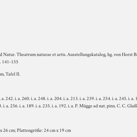
d Natur. Theatrum naturae et artis. Ausstellungskatalog, hg. von Horst
S. 141-155
 Tafel II.
 a. 242. i. a. 260. i. a. 248. i. a. 204. i. a. 213. i. a. 239. i. a. 254. i. a. 245. i. a. 1
3. i. a. 256. i. a. 189. i. a. 235. i. a. 192. i. a. P. Mügge ad nat. pinx. C. C. Gla
 x 26 cm; Plattengröße: 24 cm x 19 cm