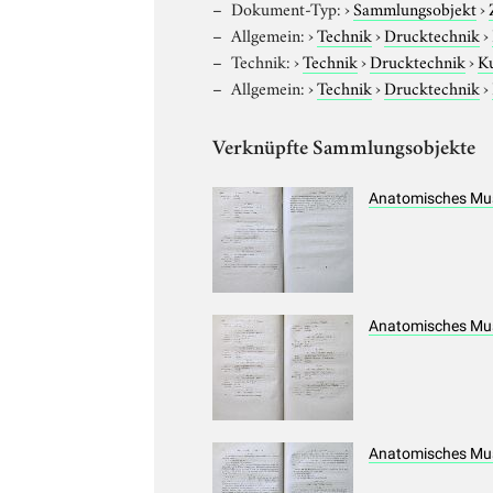
Dokument-Typ:
›
Sammlungsobjekt
›
Allgemein:
›
Technik
›
Drucktechnik
›
Technik:
›
Technik
›
Drucktechnik
›
Ku
Allgemein:
›
Technik
›
Drucktechnik
›
Verknüpfte Sammlungsobjekte
Anatomisches Mus
Anatomisches Mus
Anatomisches Muse