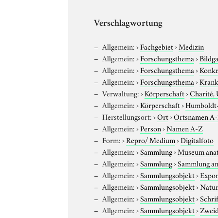
Verschlagwortung
Allgemein:
›
Fachgebiet
›
Medizin
Allgemein:
›
Forschungsthema
›
Bildg
Allgemein:
›
Forschungsthema
›
Konk
Allgemein:
›
Forschungsthema
›
Krank
Verwaltung:
›
Körperschaft
›
Charité, 
Allgemein:
›
Körperschaft
›
Humboldt-U
Herstellungsort:
›
Ort
›
Ortsnamen A
Allgemein:
›
Person
›
Namen A-Z
Form:
›
Repro/ Medium
›
Digitalfoto
Allgemein:
›
Sammlung
›
Museum anat
Allgemein:
›
Sammlung
›
Sammlung am
Allgemein:
›
Sammlungsobjekt
›
Expo
Allgemein:
›
Sammlungsobjekt
›
Natur
Allgemein:
›
Sammlungsobjekt
›
Schri
Allgemein:
›
Sammlungsobjekt
›
Zweid