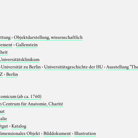
attung
›
Objektdarstellung, wissenschaftlich
rement
›
Gallenstein
heit
Universitätsklinikum
niversität zu Berlin
›
Universitätsgeschichte der HU
›
Ausstellung "Th
-Z
›
Berlin
omicum (ab ca. 1760)
 Centrum für Anatomie, Charité
nat
alie
ftgut
›
Katalog
imensionales Objekt
›
Bilddokument
›
Illustration