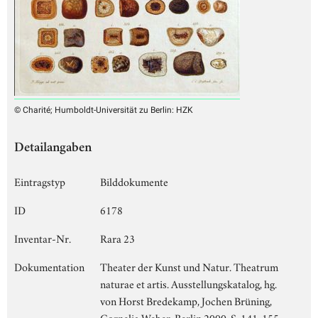
© Charité; Humboldt-Universität zu Berlin: HZK
Detailangaben
Eintragstyp
Bilddokumente
ID
6178
Inventar-Nr.
Rara 23
Dokumentation
Theater der Kunst und Natur. Theatrum
naturae et artis. Ausstellungskatalog, hg.
von Horst Bredekamp, Jochen Brüning,
Cornelia Weber, Berlin 2000, S. 141-155