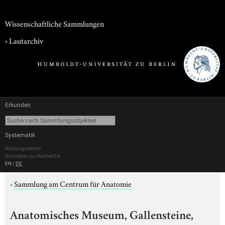
Wissenschaftliche Sammlungen
›
Lautarchiv
Erkunden
Systematik
Nutzungsrechte
Anmelden zur Recherche
EN
/
DE
›
Sammlung am Centrum für Anatomie
Anatomisches Museum, Gallensteine,