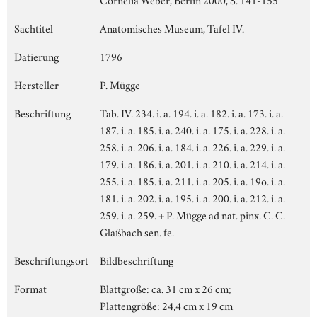
Sachtitel
Anatomisches Museum, Tafel IV.
Datierung
1796
Hersteller
P. Mügge
Beschriftung
Tab. IV. 234. i. a. 194. i. a. 182. i. a. 173. i. a.
187. i. a. 185. i. a. 240. i. a. 175. i. a. 228. i. a.
258. i. a. 206. i. a. 184. i. a. 226. i. a. 229. i. a.
179. i. a. 186. i. a. 201. i. a. 210. i. a. 214. i. a.
255. i. a. 185. i. a. 211. i. a. 205. i. a. 19o. i. a.
181. i. a. 202. i. a. 195. i. a. 200. i. a. 212. i. a.
259. i. a. 259. + P. Mügge ad nat. pinx. C. C.
Glaßbach sen. fe.
Beschriftungsort
Bildbeschriftung
Format
Blattgröße: ca. 31 cm x 26 cm;
Plattengröße: 24,4 cm x 19 cm