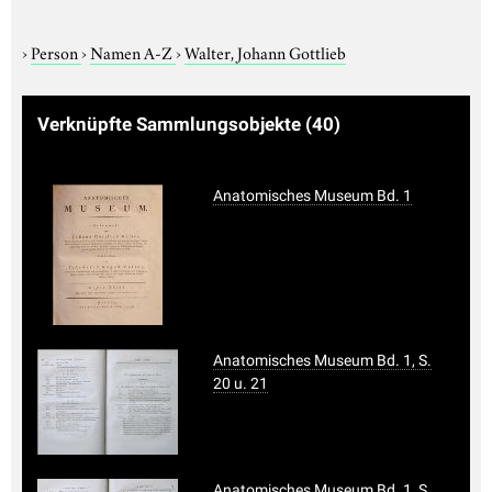
›
Person
›
Namen A-Z
›
Walter, Johann Gottlieb
Verknüpfte Sammlungsobjekte
(40)
Anatomisches Museum Bd. 1
Anatomisches Museum Bd. 1, S.
20 u. 21
Anatomisches Museum Bd. 1, S.