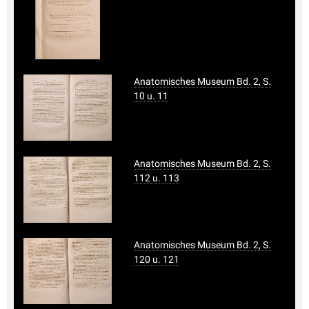
Anatomisches Museum Bd. 2, S.
10 u. 11
Anatomisches Museum Bd. 2, S.
112 u. 113
Anatomisches Museum Bd. 2, S.
120 u. 121