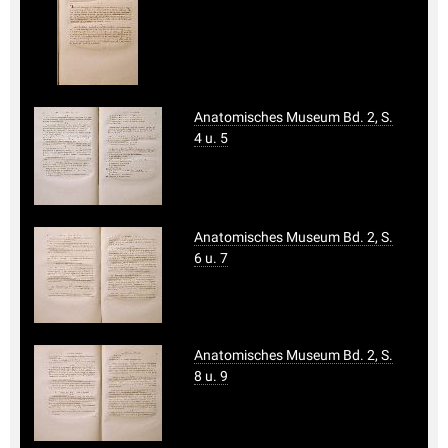
Anatomisches Museum Bd. 2, S.
4 u. 5
Anatomisches Museum Bd. 2, S.
6 u. 7
Anatomisches Museum Bd. 2, S.
8 u. 9