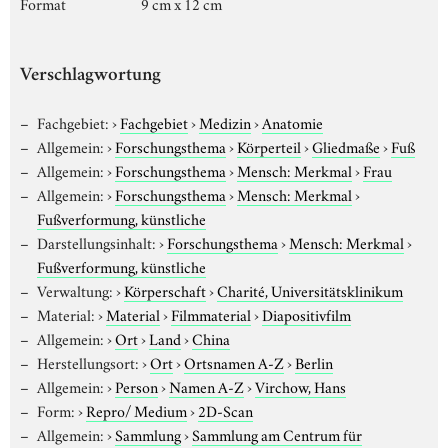
Format
9 cm x 12 cm
Verschlagwortung
Fachgebiet:
›
Fachgebiet
›
Medizin
›
Anatomie
Allgemein:
›
Forschungsthema
›
Körperteil
›
Gliedmaße
›
Fuß
Allgemein:
›
Forschungsthema
›
Mensch: Merkmal
›
Frau
Allgemein:
›
Forschungsthema
›
Mensch: Merkmal
›
Fußverformung, künstliche
Darstellungsinhalt:
›
Forschungsthema
›
Mensch: Merkmal
›
Fußverformung, künstliche
Verwaltung:
›
Körperschaft
›
Charité, Universitätsklinikum
Material:
›
Material
›
Filmmaterial
›
Diapositivfilm
Allgemein:
›
Ort
›
Land
›
China
Herstellungsort:
›
Ort
›
Ortsnamen A-Z
›
Berlin
Allgemein:
›
Person
›
Namen A-Z
›
Virchow, Hans
Form:
›
Repro/ Medium
›
2D-Scan
Allgemein:
›
Sammlung
›
Sammlung am Centrum für