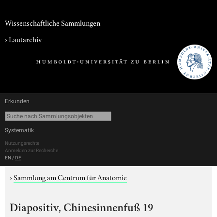
Wissenschaftliche Sammlungen
›
Lautarchiv
Erkunden
Systematik
Nutzungsrechte
Anmelden zur Recherche
EN
/
DE
›
Sammlung am Centrum für Anatomie
Diapositiv, Chinesinnenfuß 19