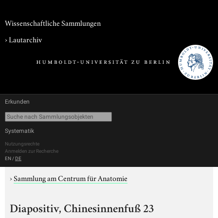
Wissenschaftliche Sammlungen
›
Lautarchiv
Erkunden
Systematik
Nutzungsrechte
Anmelden zur Recherche
EN
/
DE
›
Sammlung am Centrum für Anatomie
Diapositiv, Chinesinnenfuß 23