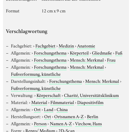
Format
12 cm x 9 cm
Verschlagwortung
Fachgebiet:
›
Fachgebiet
›
Medizin
›
Anatomie
Allgemein:
›
Forschungsthema
›
Körperteil
›
Gliedmaße
›
Fuß
Allgemein:
›
Forschungsthema
›
Mensch: Merkmal
›
Frau
Allgemein:
›
Forschungsthema
›
Mensch: Merkmal
›
Fußverformung, künstliche
Darstellungsinhalt:
›
Forschungsthema
›
Mensch: Merkmal
›
Fußverformung, künstliche
Verwaltung:
›
Körperschaft
›
Charité, Universitätsklinikum
Material:
›
Material
›
Filmmaterial
›
Diapositivfilm
Allgemein:
›
Ort
›
Land
›
China
Herstellungsort:
›
Ort
›
Ortsnamen A-Z
›
Berlin
Allgemein:
›
Person
›
Namen A-Z
›
Virchow, Hans
Form:
›
Repro/ Medium
›
2D-Scan