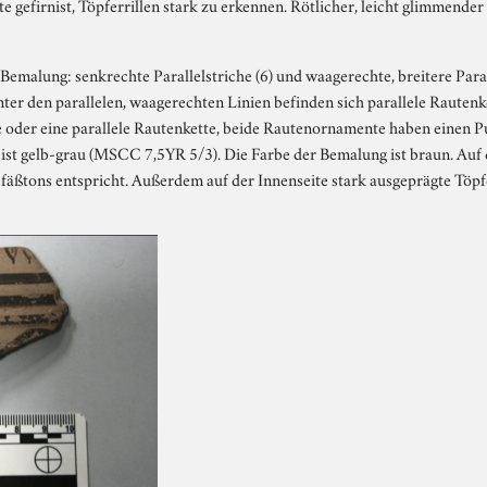
te gefirnist, Töpferrillen stark zu erkennen. Rötlicher, leicht glimmende
Bemalung: senkrechte Parallelstriche (6) und waagerechte, breitere Paral
nter den parallelen, waagerechten Linien befinden sich parallele Rauten
te oder eine parallele Rautenkette, beide Rautenornamente haben einen P
ist gelb-grau (MSCC 7,5YR 5/3). Die Farbe der Bemalung ist braun. Auf d
fäßtons entspricht. Außerdem auf der Innenseite stark ausgeprägte Töpfe