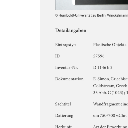
© Humboldt-Universität zu Berlin, Winckelmann-I
Detailangaben
Eintragstyp
Plastische Objekte
ID
57596
Inventar-Nr.
D 1146 b 2
Dokumentation
E. Simon, Griechis
Coldstream, Greek 
33 Abb. C (1023) ; 
Sachtitel
Wandfragment eine
Datierung
um 750/700 v.Chr.
Herkunft
Art der Erwerbung