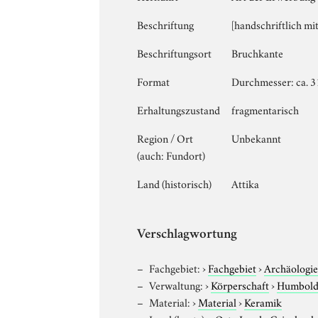
Beschriftung
[handschriftlich mi
Beschriftungsort
Bruchkante
Format
Durchmesser: ca. 31
Erhaltungszustand
fragmentarisch
Region / Ort
Unbekannt
(auch: Fundort)
Land (historisch)
Attika
Verschlagwortung
Fachgebiet:
›
Fachgebiet
›
Archäologi
Verwaltung:
›
Körperschaft
›
Humboldt
Material:
›
Material
›
Keramik