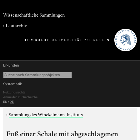
Wissenschaftliche Sammlungen
›
Lautarchiv
Erkunden
Systematik
Nutzungsrechte
Anmelden zur Recherche
EN
/
DE
›
Sammlung des Winckelmann-Instituts
Fuß einer Schale mit abgeschlagenen