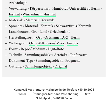
Archäologie
Verwaltung:
›
Körperschaft
›
Humboldt-Universität zu Berlin
›
Institut
›
Winckelmann-Institut
Material:
›
Material
›
Keramik
Sprache:
›
Material
›
Keramik
›
Schwarzfirnis-Keramik
Land (heute):
›
Ort
›
Land
›
Griechenland
Herstellungsort:
›
Ort
›
Ortsnamen A-Z
›
Berlin
Weltregion:
›
Ort
›
Weltregion/ Meer
›
Europa
Form:
›
Repro/ Medium
›
Digitalfoto
Technik:
›
Sammlungsobjekt
›
Artefakt
›
Töpferware
Dokument-Typ:
›
Sammlungsobjekt
›
Fragment
Gattung:
›
Sammlungsobjekt
›
Original
Kontakt, E-Mail:
lautarchiv@hu-berlin.de
, Telefon: +49 30 2093
65820
Öffnungszeiten: nach Vereinbarung
Sitz:
Schloßplatz, D-10178 Berlin