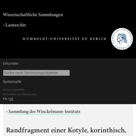
Wissenschaftliche Sammlungen
›
Lautarchiv
Erkunden
Systematik
Nutzungsrechte
Anmelden zur Recherche
EN
/
DE
›
Sammlung des Winckelmann-Instituts
Randfragment einer Kotyle, korinthisch,