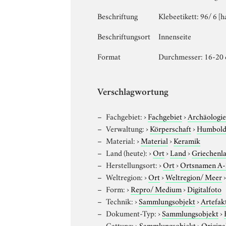
Beschriftung
Klebeetikett: 96/ 6 [h
Beschriftungsort
Innenseite
Format
Durchmesser: 16-20 c
Verschlagwortung
Fachgebiet:
›
Fachgebiet
›
Archäologi
Verwaltung:
›
Körperschaft
›
Humboldt
Material:
›
Material
›
Keramik
Land (heute):
›
Ort
›
Land
›
Griechenl
Herstellungsort:
›
Ort
›
Ortsnamen A
Weltregion:
›
Ort
›
Weltregion/ Meer
Form:
›
Repro/ Medium
›
Digitalfoto
Technik:
›
Sammlungsobjekt
›
Artefak
Dokument-Typ:
›
Sammlungsobjekt
›
Gattung:
›
Sammlungsobjekt
›
Origina