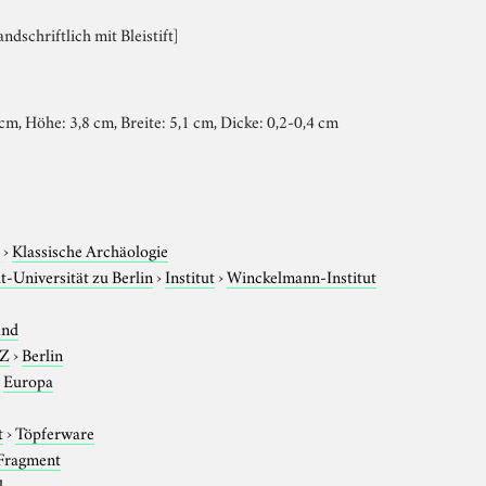
andschriftlich mit Bleistift]
m, Höhe: 3,8 cm, Breite: 5,1 cm, Dicke: 0,2-0,4 cm
e
›
Klassische Archäologie
-Universität zu Berlin
›
Institut
›
Winckelmann-Institut
and
-Z
›
Berlin
›
Europa
t
›
Töpferware
Fragment
l