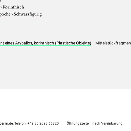
›
Korinthisch
Epoche
›
Schwarzfigurig
t eines Aryballos, korinthisch (Plastische Objekte)
Mittelstückfragment
erlin.de
, Telefon: +49 30 2093 65820
Öffnungszeiten: nach Vereinbarung
S