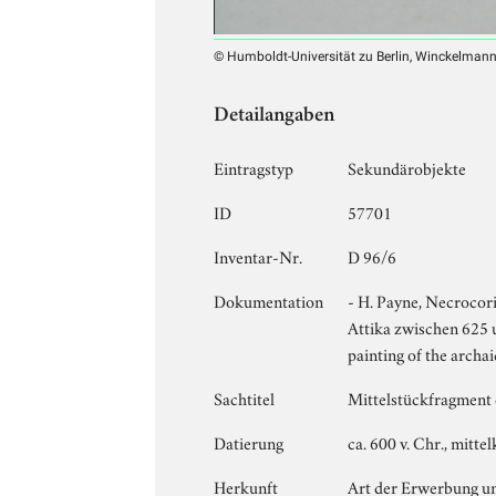
© Humboldt-Universität zu Berlin, Winckelmann-I
Detailangaben
Eintragstyp
Sekundärobjekte
ID
57701
Inventar-Nr.
D 96/6
Dokumentation
- H. Payne, Necrocori
Attika zwischen 625 u
painting of the archa
Sachtitel
Mittelstückfragment e
Datierung
ca. 600 v. Chr., mitte
Herkunft
Art der Erwerbung u