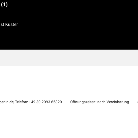
e
(1)
nst Küster
erlin.de
, Telefon: +49 30 2093 65820
Öffnungszeiten: nach Vereinbarung
S