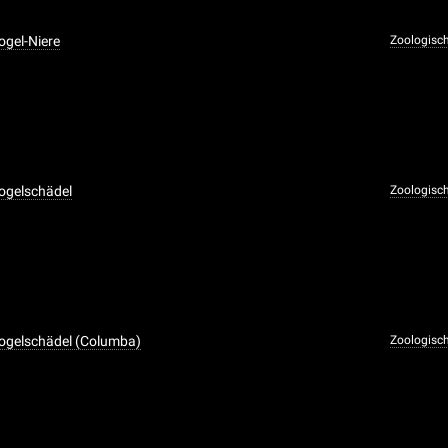
ogel-Niere
Zoologisc
ogelschädel
Zoologisc
Vogelschädel (Columba)
Zoologisc