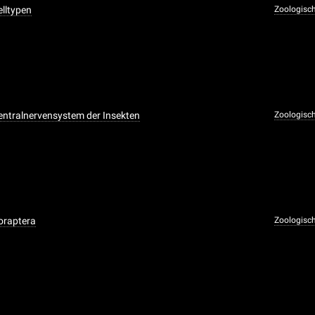
elltypen
Zoologisc
entralnervensystem der Insekten
Zoologisc
oraptera
Zoologisc