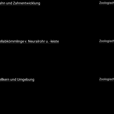
Zahn und Zahnentwicklung
Zoologisc
llabkömmlinge v. Neuralrohr u. -leiste
Zoologisc
Zellkern und Umgebung
Zoologisc