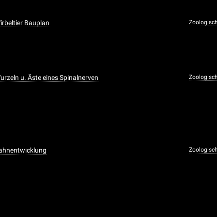
irbeltier Bauplan
Zoologisc
urzeln u. Äste eines Spinalnerven
Zoologisc
Zahnentwicklung
Zoologisc