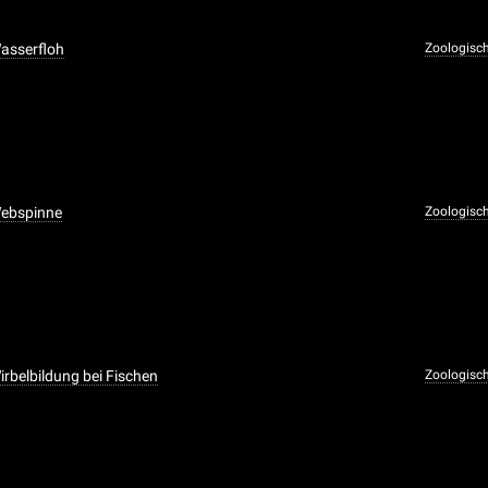
asserfloh
Zoologisc
Webspinne
Zoologisc
irbelbildung bei Fischen
Zoologisc