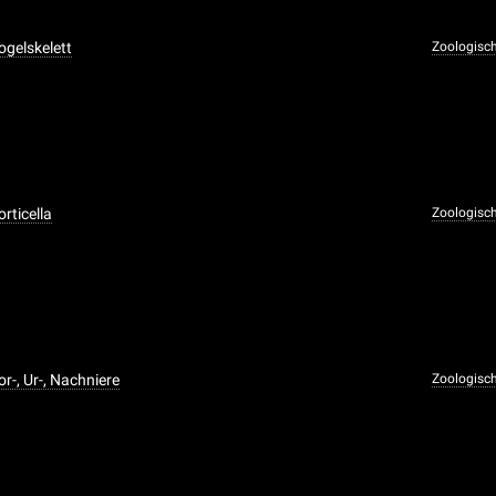
ogelskelett
Zoologisc
rticella
Zoologisc
r-, Ur-, Nachniere
Zoologisc