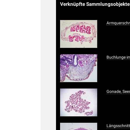
Verknüpfte Sammlungsobjekt
Armquerschni
Buchlunge im
Gonade, Sees
Längsschnitt