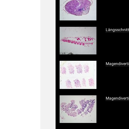
Längsschnitt
Magendiverti
Magendiverti