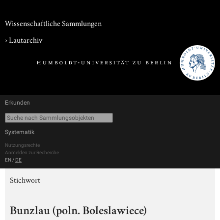
Wissenschaftliche Sammlungen
›
Lautarchiv
Erkunden
Systematik
Nutzungsrechte
Anmelden zur Recherche
EN
/
DE
Stichwort
Bunzlau (poln. Boleslawiece)