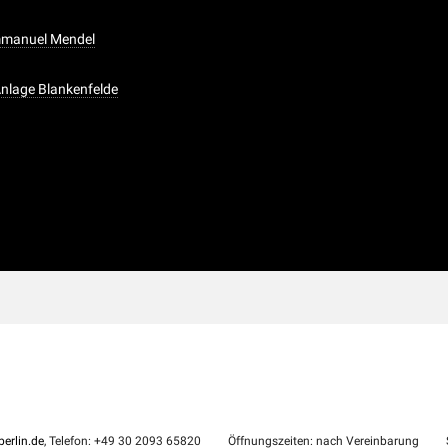
Emmanuel Mendel
nlage Blankenfelde
erlin.de
, Telefon: +49 30 2093 65820
Öffnungszeiten: nach Vereinbarung
S