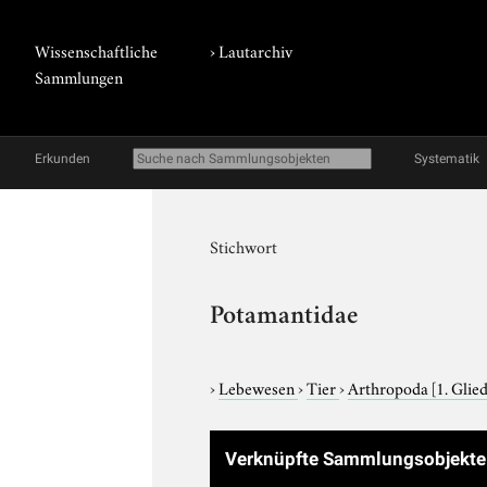
Wissenschaftliche
›
Lautarchiv
Sammlungen
Erkunden
Systematik
Stichwort
Potamantidae
›
Lebewesen
›
Tier
›
Arthropoda
[1. Glie
Verknüpfte Sammlungsobjekt