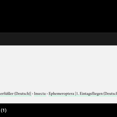
derfüßler (Deutsch)]
›
Insecta
›
Ephemeroptera
[1. Eintagsfliegen (Deutsc
e
(1)