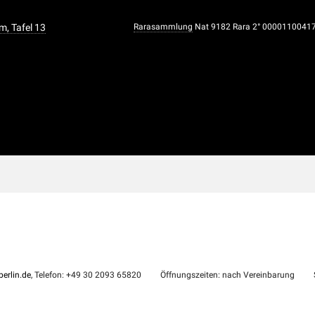
 Tafel 13
Rarasammlung
Nat 9182 Rara 2° 0000110041
erlin.de
, Telefon: +49 30 2093 65820
Öffnungszeiten: nach Vereinbarung
S