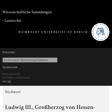
Wissenschaftliche Sammlungen
›
Lautarchiv
Erkunden
Systematik
Nutzungsrechte
Anmelden zur Recherche
EN
/
DE
Stichwort
Ludwig III., Großherzog von Hessen-