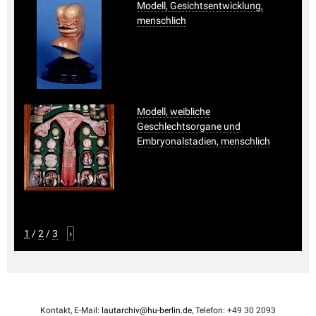
Modell, Gesichtsentwicklung,
menschlich
Modell, weibliche
Geschlechtsorgane und
Embryonalstadien, menschlich
1
/
2
/
3
›
Kontakt, E-Mail:
lautarchiv@hu-berlin.de
, Telefon: +49 30 2093