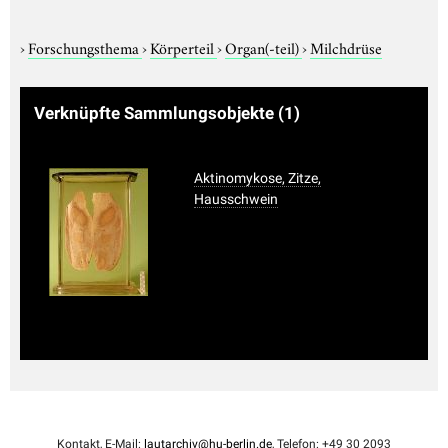
›
Forschungsthema
›
Körperteil
›
Organ(-teil)
›
Milchdrüse
Verknüpfte Sammlungsobjekte
(1)
Aktinomykose, Zitze,
Hausschwein
Kontakt, E-Mail:
lautarchiv@hu-berlin.de
, Telefon: +49 30 2093