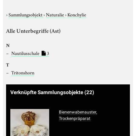
›
Sammlungsobjekt
›
Naturalie
›
Konchylie
Alle Unterbegriffe (Ast)
N
Nautilusschale
3
T
Tritonshorn
Verknüpfte Sammlungsobjekte
(22)
Bienenwabenauster,
Trockenpräparat