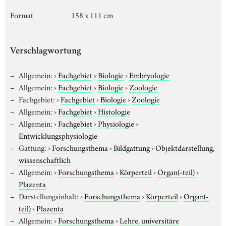
Format
158 x 111 cm
Verschlagwortung
Allgemein:
›
Fachgebiet
›
Biologie
›
Embryologie
Allgemein:
›
Fachgebiet
›
Biologie
›
Zoologie
Fachgebiet:
›
Fachgebiet
›
Biologie
›
Zoologie
Allgemein:
›
Fachgebiet
›
Histologie
Allgemein:
›
Fachgebiet
›
Physiologie
›
Entwicklungsphysiologie
Gattung:
›
Forschungsthema
›
Bildgattung
›
Objektdarstellung,
wissenschaftlich
Allgemein:
›
Forschungsthema
›
Körperteil
›
Organ(-teil)
›
Plazenta
Darstellungsinhalt:
›
Forschungsthema
›
Körperteil
›
Organ(-
teil)
›
Plazenta
Allgemein:
›
Forschungsthema
›
Lehre, universitäre