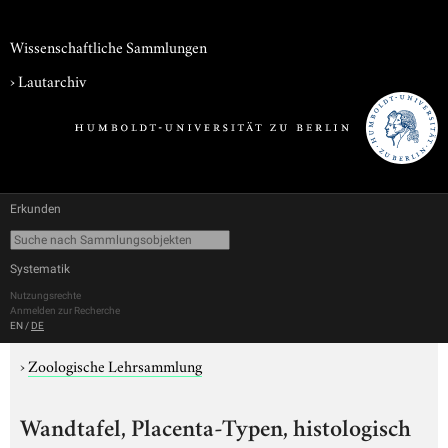
Wissenschaftliche Sammlungen
›
Lautarchiv
Erkunden
Systematik
Nutzungsrechte
Anmelden zur Recherche
EN
/
DE
›
Zoologische Lehrsammlung
Wandtafel, Placenta-Typen, histologisch