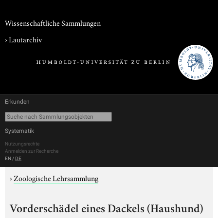
Wissenschaftliche Sammlungen
›
Lautarchiv
Erkunden
Systematik
Nutzungsrechte
Anmelden zur Recherche
EN
/
DE
›
Zoologische Lehrsammlung
Vorderschädel eines Dackels (Haushund)