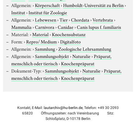
Allgemein:
›
Körperschaft
›
Humboldt-Universität zu Berlin
›
Institut
›
Institut für Zoologie
Allgemein:
›
Lebewesen
›
Tier
›
Chordata
›
Vertebrata
›
Mammalia
›
Carnivora
›
Canidae
›
Canis lupus f. familiaris
Material:
›
Material
›
Knochensubstanz
Form:
›
Repro/ Medium
›
Digitalfoto
Allgemein:
›
Sammlung
›
Zoologische Lehrsammlung
Allgemein:
›
Sammlungsobjekt
›
Naturalie
›
Präparat,
menschlich oder tierisch
›
Knochenpräparat
Dokument-Typ:
›
Sammlungsobjekt
›
Naturalie
›
Präparat,
menschlich oder tierisch
›
Knochenpräparat
Kontakt, E-Mail:
lautarchiv@hu-berlin.de
, Telefon: +49 30 2093
65820
Öffnungszeiten: nach Vereinbarung
Sitz:
Schloßplatz, D-10178 Berlin