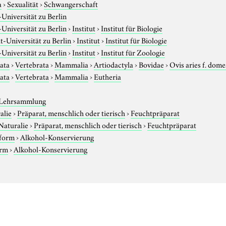
a
›
Sexualität
›
Schwangerschaft
niversität zu Berlin
niversität zu Berlin
›
Institut
›
Institut für Biologie
-Universität zu Berlin
›
Institut
›
Institut für Biologie
niversität zu Berlin
›
Institut
›
Institut für Zoologie
ata
›
Vertebrata
›
Mammalia
›
Artiodactyla
›
Bovidae
›
Ovis aries f. dome
ata
›
Vertebrata
›
Mammalia
›
Eutheria
 Lehrsammlung
alie
›
Präparat, menschlich oder tierisch
›
Feuchtpräparat
Naturalie
›
Präparat, menschlich oder tierisch
›
Feuchtpräparat
sform
›
Alkohol-Konservierung
orm
›
Alkohol-Konservierung