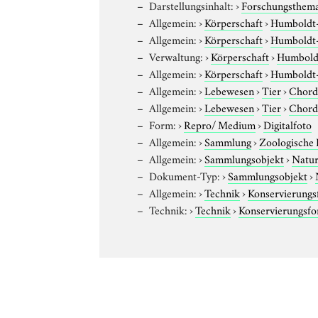
Darstellungsinhalt:
›
Forschungsthem
Allgemein:
›
Körperschaft
›
Humboldt-U
Allgemein:
›
Körperschaft
›
Humboldt-U
Verwaltung:
›
Körperschaft
›
Humboldt
Allgemein:
›
Körperschaft
›
Humboldt-U
Allgemein:
›
Lebewesen
›
Tier
›
Chord
Allgemein:
›
Lebewesen
›
Tier
›
Chord
Form:
›
Repro/ Medium
›
Digitalfoto
Allgemein:
›
Sammlung
›
Zoologische
Allgemein:
›
Sammlungsobjekt
›
Natur
Dokument-Typ:
›
Sammlungsobjekt
›
Allgemein:
›
Technik
›
Konservierung
Technik:
›
Technik
›
Konservierungsf