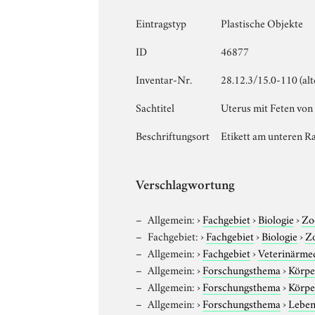
Eintragstyp
Plastische Objekte
ID
46877
Inventar-Nr.
28.12.3/15.0-110 (al
Sachtitel
Uterus mit Feten von O
Beschriftungsort
Etikett am unteren Ra
Verschlagwortung
Allgemein:
›
Fachgebiet
›
Biologie
›
Zo
Fachgebiet:
›
Fachgebiet
›
Biologie
›
Z
Allgemein:
›
Fachgebiet
›
Veterinärme
Allgemein:
›
Forschungsthema
›
Körpe
Allgemein:
›
Forschungsthema
›
Körpe
Allgemein:
›
Forschungsthema
›
Leben