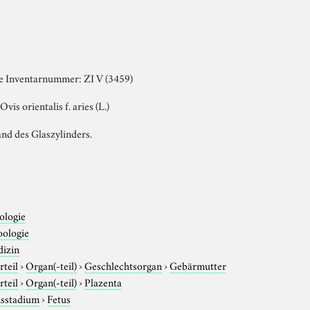
te Inventarnummer: ZI V (3459)
vis orientalis f. aries (L.)
nd des Glaszylinders.
ologie
oologie
dizin
rteil
›
Organ(-teil)
›
Geschlechtsorgan
›
Gebärmutter
rteil
›
Organ(-teil)
›
Plazenta
sstadium
›
Fetus