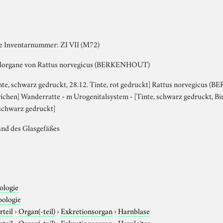
te Inventarnummer: ZI VII (M72)
alorgane von Rattus norvegicus (BERKENHOUT)
nte, schwarz gedruckt, 28.12. Tinte, rot gedruckt] Rattus norvegicus 
richen] Wanderratte - m Urogenitalsystem - [Tinte, schwarz gedruckt, Bin
, schwarz gedruckt]
and des Glasgefäßes
ologie
oologie
rteil
›
Organ(-teil)
›
Exkretionsorgan
›
Harnblase
rteil
›
Organ(-teil)
›
Exkretionsorgan
›
Harnleiter