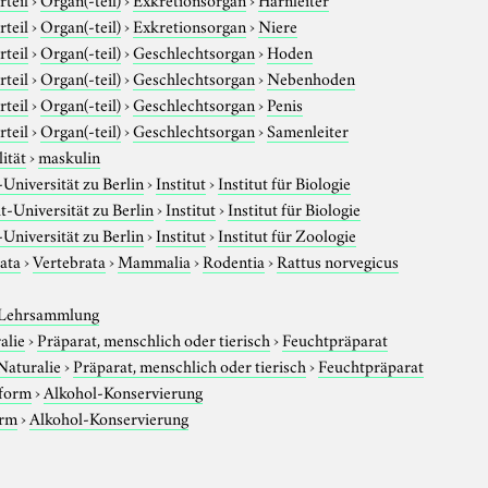
rteil
›
Organ(-teil)
›
Exkretionsorgan
›
Niere
rteil
›
Organ(-teil)
›
Geschlechtsorgan
›
Hoden
rteil
›
Organ(-teil)
›
Geschlechtsorgan
›
Nebenhoden
rteil
›
Organ(-teil)
›
Geschlechtsorgan
›
Penis
rteil
›
Organ(-teil)
›
Geschlechtsorgan
›
Samenleiter
ität
›
maskulin
niversität zu Berlin
›
Institut
›
Institut für Biologie
-Universität zu Berlin
›
Institut
›
Institut für Biologie
niversität zu Berlin
›
Institut
›
Institut für Zoologie
ata
›
Vertebrata
›
Mammalia
›
Rodentia
›
Rattus norvegicus
 Lehrsammlung
alie
›
Präparat, menschlich oder tierisch
›
Feuchtpräparat
Naturalie
›
Präparat, menschlich oder tierisch
›
Feuchtpräparat
sform
›
Alkohol-Konservierung
orm
›
Alkohol-Konservierung