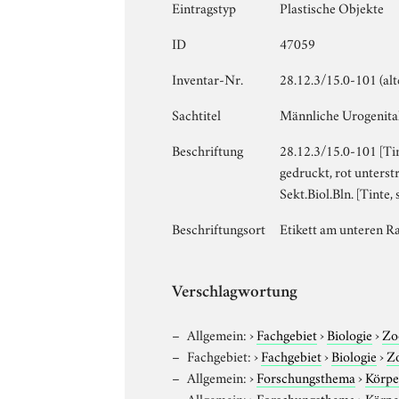
Eintragstyp
Plastische Objekte
ID
47059
Inventar-Nr.
28.12.3/15.0-101 (al
Sachtitel
Männliche Urogenit
Beschriftung
28.12.3/15.0-101 [Ti
gedruckt, rot unterst
Sekt.Biol.Bln. [Tinte
Beschriftungsort
Etikett am unteren R
Verschlagwortung
Allgemein:
›
Fachgebiet
›
Biologie
›
Zo
Fachgebiet:
›
Fachgebiet
›
Biologie
›
Z
Allgemein:
›
Forschungsthema
›
Körpe
Allgemein:
›
Forschungsthema
›
Körpe