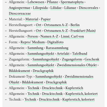
Allgemein:
›
Lebewesen
›
Pflanze
›
Spermatophyta
›
Angiospermae
›
Liliopsida
›
Liliidae
›
Lilianae
›
Dioscoreales
›
Dioscoreaceae
Material:
›
Material
›
Papier
Herstellungsort:
›
Ort
›
Ortsnamen A-Z
›
Berlin
Herstellungsort:
›
Ort
›
Ortsnamen A-Z
›
Frankfurt (Main)
Allgemein:
›
Person
›
Namen A-Z
›
Linné, Carl von
Form:
›
Repro/ Medium
›
Digitalfoto
Allgemein:
›
Sammlung
›
Rarasammlung
Allgemein:
›
Sammlungsobjekt
›
Artefakt
›
Tafelband
Zugangsform:
›
Sammlungsobjekt
›
Zugangsform
›
Geschenk
Allgemein:
›
Sammlungsobjekt
›
Zweidimensionales Objekt
›
Bilddokument
›
Druckgraphik
Dokument-Typ:
›
Sammlungsobjekt
›
Zweidimensionales
Objekt
›
Bilddokument
›
Druckgraphik
Allgemein:
›
Technik
›
Drucktechnik
›
Kupferstich
Allgemein:
›
Technik
›
Drucktechnik
›
Kupferstich, koloriert
Technik:
›
Technik
›
Drucktechnik
›
Kupferstich, koloriert