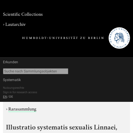
Scientific Collections
›
Lautarchiv
Erkunden
Systematik
Nutzungsrechte
Sign in for research access
EN
/
DE
›
Rarasammlung
Illustratio systematis sexualis Linnaei,