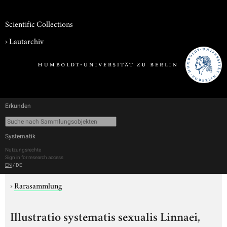
Scientific Collections
›
Lautarchiv
Erkunden
Systematik
Nutzungsrechte
Sign in for research access
EN
/
DE
›
Rarasammlung
Illustratio systematis sexualis Linnaei,