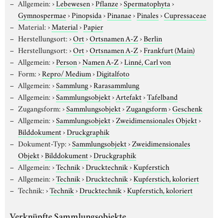
Allgemein:
›
Lebewesen
›
Pflanze
›
Spermatophyta
›
Gymnospermae
›
Pinopsida
›
Pinanae
›
Pinales
›
Cupressaceae
Material:
›
Material
›
Papier
Herstellungsort:
›
Ort
›
Ortsnamen A-Z
›
Berlin
Herstellungsort:
›
Ort
›
Ortsnamen A-Z
›
Frankfurt (Main)
Allgemein:
›
Person
›
Namen A-Z
›
Linné, Carl von
Form:
›
Repro/ Medium
›
Digitalfoto
Allgemein:
›
Sammlung
›
Rarasammlung
Allgemein:
›
Sammlungsobjekt
›
Artefakt
›
Tafelband
Zugangsform:
›
Sammlungsobjekt
›
Zugangsform
›
Geschenk
Allgemein:
›
Sammlungsobjekt
›
Zweidimensionales Objekt
›
Bilddokument
›
Druckgraphik
Dokument-Typ:
›
Sammlungsobjekt
›
Zweidimensionales
Objekt
›
Bilddokument
›
Druckgraphik
Allgemein:
›
Technik
›
Drucktechnik
›
Kupferstich
Allgemein:
›
Technik
›
Drucktechnik
›
Kupferstich, koloriert
Technik:
›
Technik
›
Drucktechnik
›
Kupferstich, koloriert
Verknüpfte Sammlungsobjekte