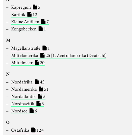
Kapregion
5
Karibik
12
Kleine Antillen
7
Kongobecken
1
M
Magellanstraße
1
Mittelamerika
25
[1. Zentralamerika (Deutsch)]
Mittelmeer
20
N
Nordafrika
45
Nordamerika
51
Nordatlantik
5
Nordpazifik
3
Nordsee
6
O
Ostafrika
124