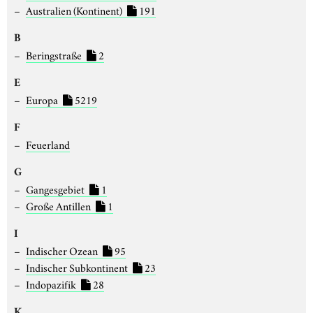
Australien (Kontinent)
191
B
Beringstraße
2
E
Europa
5219
F
Feuerland
G
Gangesgebiet
1
Große Antillen
1
I
Indischer Ozean
95
Indischer Subkontinent
23
Indopazifik
28
K