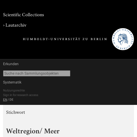
Scientific Collections
›
Lautarchiv
Erkunden
Systematik
Nutzungsrechte
Sign in for research access
EN
/
DE
Stichwort
Weltregion/ Meer