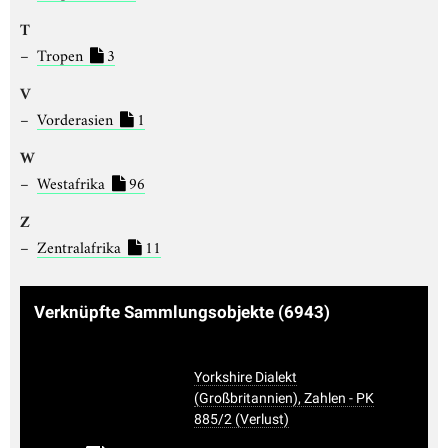
T
Tropen
3
V
Vorderasien
1
W
Westafrika
96
Z
Zentralafrika
11
Verknüpfte Sammlungsobjekte
(6943)
Yorkshire Dialekt
(Großbritannien), Zahlen - PK
885/2 (Verlust)