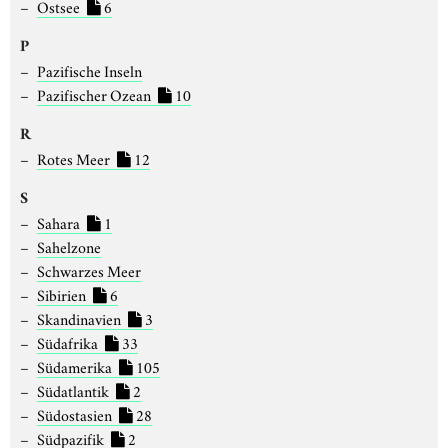
Ostsee
6
P
Pazifische Inseln
Pazifischer Ozean
10
R
Rotes Meer
12
S
Sahara
1
Sahelzone
Schwarzes Meer
Sibirien
6
Skandinavien
3
Südafrika
33
Südamerika
105
Südatlantik
2
Südostasien
28
Südpazifik
2