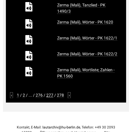
Zerma (Mali), Tanzlied - PK
1490/3
Zerma (Mali), Wörter - PK 1620
Zerma (Mali), Wörter - PK 1622/1
Zerma (Mali), Wörter - PK 1622/2
Zerma (Mali), Wortliste; Zahlen -
PK 1560
‹
1
/
2
/
...
/
276
/
277
/
278
›
Kontakt, E-Mail:
lautarchiv@hu-berlin.de
, Telefon: +49 30 2093