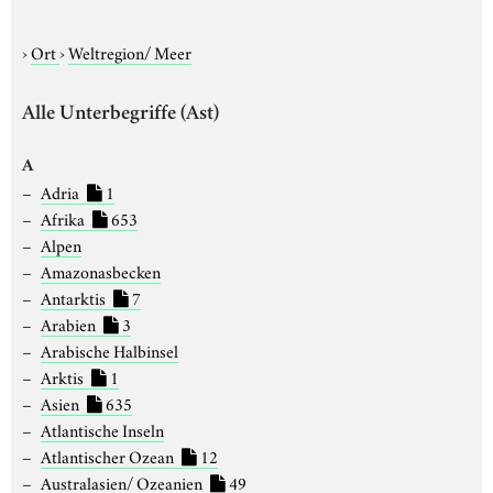
›
Ort
›
Weltregion/ Meer
Alle Unterbegriffe (Ast)
A
Adria
1
Afrika
653
Alpen
Amazonasbecken
Antarktis
7
Arabien
3
Arabische Halbinsel
Arktis
1
Asien
635
Atlantische Inseln
Atlantischer Ozean
12
Australasien/ Ozeanien
49