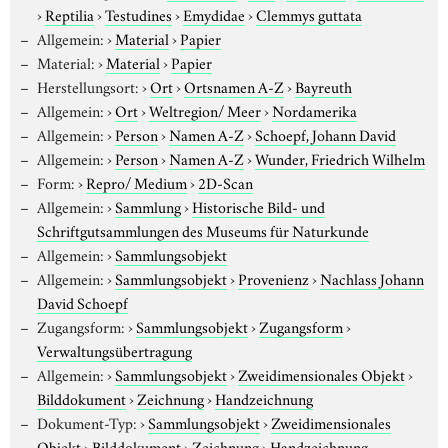
›
Reptilia
›
Testudines
›
Emydidae
›
Clemmys guttata
Allgemein:
›
Material
›
Papier
Material:
›
Material
›
Papier
Herstellungsort:
›
Ort
›
Ortsnamen A-Z
›
Bayreuth
Allgemein:
›
Ort
›
Weltregion/ Meer
›
Nordamerika
Allgemein:
›
Person
›
Namen A-Z
›
Schoepf, Johann David
Allgemein:
›
Person
›
Namen A-Z
›
Wunder, Friedrich Wilhelm
Form:
›
Repro/ Medium
›
2D-Scan
Allgemein:
›
Sammlung
›
Historische Bild- und
Schriftgutsammlungen des Museums für Naturkunde
Allgemein:
›
Sammlungsobjekt
Allgemein:
›
Sammlungsobjekt
›
Provenienz
›
Nachlass Johann
David Schoepf
Zugangsform:
›
Sammlungsobjekt
›
Zugangsform
›
Verwaltungsübertragung
Allgemein:
›
Sammlungsobjekt
›
Zweidimensionales Objekt
›
Bilddokument
›
Zeichnung
›
Handzeichnung
Dokument-Typ:
›
Sammlungsobjekt
›
Zweidimensionales
Objekt
›
Bilddokument
›
Zeichnung
›
Handzeichnung