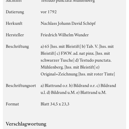
Datierung
vor 1792
Herkunft
Nachlass Johann David Schöpf
Hersteller
Friedrich Wilhelm Wunder
Beschriftung
a) 65 [hss. mit Bleistift] b) Tab. V. [hss. mit
Bleistift] c) F.W.W. ad. nat pinx. [hss. mit
schwarzer Tusche] d) Testudo punctata.
Mühlenberg. [hss. mit Bleistift] e)
Original=Zeichnung [hss. mit roter Tinte]
Beschriftungsort
a) Blattrand o.r. b) Bildrand o.r. c) Bildrand
u.l. d) Bildrand u.M. e) Blattrand u.M.
Format
Blatt 34,5 x 23,3
Verschlagwortung