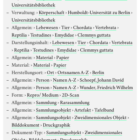
Universitätsbibliothek
Verwaltung:
›
Körperschaft
›
Humboldt-Universität zu Berlin
›
Universitätsbibliothek
Allgemein:
›
Lebewesen
›
Tier
›
Chordata
›
Vertebrata
›
Reptilia
›
Testudines
›
Emydidae
›
Clemmys guttata
Darstellungsinhalt:
›
Lebewesen
›
Tier
›
Chordata
›
Vertebrata
›
Reptilia
›
Testudines
›
Emydidae
›
Clemmys guttata
Allgemein:
›
Material
›
Papier
Material:
›
Material
›
Papier
Herstellungsort:
›
Ort
›
Ortsnamen A-Z
›
Berlin
Allgemein:
›
Person
›
Namen A-Z
›
Schoepf, Johann David
Allgemein:
›
Person
›
Namen A-Z
›
Wunder, Friedrich Wilhelm
Form:
›
Repro/ Medium
›
2D-Scan
Allgemein:
›
Sammlung
›
Rarasammlung
Allgemein:
›
Sammlungsobjekt
›
Artefakt
›
Tafelband
Allgemein:
›
Sammlungsobjekt
›
Zweidimensionales Objekt
›
Bilddokument
›
Druckgraphik
Dokument-Typ:
›
Sammlungsobjekt
›
Zweidimensionales
Objekt
›
Bilddokument
›
Druckgraphik