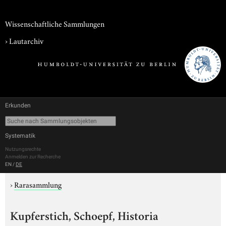
Wissenschaftliche Sammlungen
›
Lautarchiv
Erkunden
Systematik
Nutzungsrechte
Anmelden zur Recherche
EN
/
DE
›
Rarasammlung
Kupferstich, Schoepf, Historia