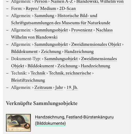
Allgemein:
›
Person
›
Namen A-Z
›
Blandowski, Wilhelm von
Form:
›
Repro/ Medium
›
2D-Scan
Allgemein:
›
Sammlung
›
Historische Bild- und
Schriftgutsammlungen des Museums für Naturkunde
Allgemein:
›
Sammlungsobjekt
›
Provenienz
›
Nachlass
Wilhelm von Blandowski
Allgemein:
›
Sammlungsobjekt
›
Zweidimensionales Objekt
›
Bilddokument
›
Zeichnung
›
Handzeichnung
Dokument-Typ:
›
Sammlungsobjekt
›
Zweidimensionales
Objekt
›
Bilddokument
›
Zeichnung
›
Handzeichnung
Technik:
›
Technik
›
Technik, zeichnerische
›
Bleistiftzeichnung
Allgemein:
›
Zeitraum
›
Jahr
›
19. Jh.
Verknüpfte Sammlungsobjekte
Handzeichnung, Festland-Bürstenkänguru
(Bilddokumente)