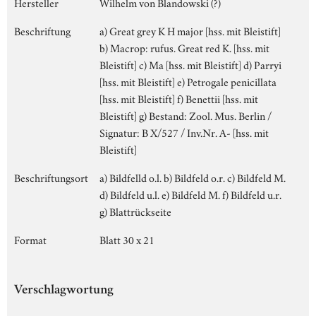
Hersteller
Wilhelm von Blandowski (?)
Beschriftung
a) Great grey K H major [hss. mit Bleistift]
b) Macrop: rufus. Great red K. [hss. mit
Bleistift] c) Ma [hss. mit Bleistift] d) Parryi
[hss. mit Bleistift] e) Petrogale penicillata
[hss. mit Bleistift] f) Benettii [hss. mit
Bleistift] g) Bestand: Zool. Mus. Berlin /
Signatur: B X/527 / Inv.Nr. A- [hss. mit
Bleistift]
Beschriftungsort
a) Bildfelld o.l. b) Bildfeld o.r. c) Bildfeld M.
d) Bildfeld u.l. e) Bildfeld M. f) Bildfeld u.r.
g) Blattrückseite
Format
Blatt 30 x 21
Verschlagwortung