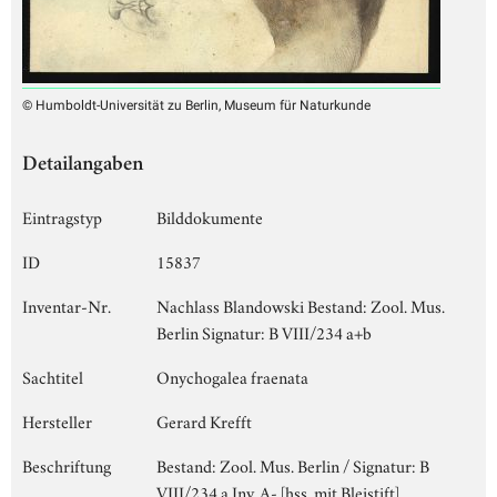
© Humboldt-Universität zu Berlin, Museum für Naturkunde
Detailangaben
Eintragstyp
Bilddokumente
ID
15837
Inventar-Nr.
Nachlass Blandowski Bestand: Zool. Mus.
Berlin Signatur: B VIII/234 a+b
Sachtitel
Onychogalea fraenata
Hersteller
Gerard Krefft
Beschriftung
Bestand: Zool. Mus. Berlin / Signatur: B
VIII/234 a Inv. A- [hss. mit Bleistift]