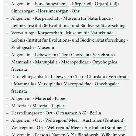
Allgemein:
›
Forschungsthema
›
Körperteil
›
Organ(-teil)
›
Sinnesorgan
›
Hörsinnesorgan
›
Ohr
Allgemein:
›
Körperschaft
›
Museum für Naturkunde -
Leibniz-Institut für Evolutions- und Biodiversitätsforschung
Verwaltung:
›
Körperschaft
›
Museum für Naturkunde -
Leibniz-Institut für Evolutions- und Biodiversitätsforschung
›
Zoologisches Museum
Allgemein:
›
Lebewesen
›
Tier
›
Chordata
›
Vertebrata
›
Mammalia
›
Marsupialia
›
Macropodidae
›
Onychogalea
fraenata
Darstellungsinhalt:
›
Lebewesen
›
Tier
›
Chordata
›
Vertebrata
›
Mammalia
›
Marsupialia
›
Macropodidae
›
Onychogalea
fraenata
Allgemein:
›
Material
›
Papier
Material:
›
Material
›
Papier
Herstellungsort:
›
Ort
›
Ortsnamen A-Z
›
Berlin
Allgemein:
›
Ort
›
Weltregion/ Meer
›
Australien (Kontinent)
Weltregion:
›
Ort
›
Weltregion/ Meer
›
Australien (Kontinent)
Allgemein:
›
Person
›
Namen A-Z
›
Blandowski, Wilhelm von