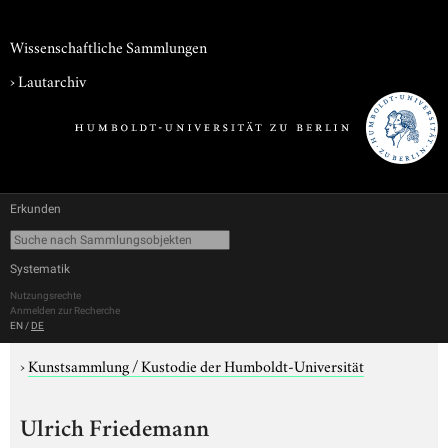
Wissenschaftliche Sammlungen
›
Lautarchiv
Erkunden
Systematik
Nutzungsrechte
Anmelden zur Recherche
EN
/
DE
›
Kunstsammlung / Kustodie der Humboldt-Universität
Ulrich Friedemann