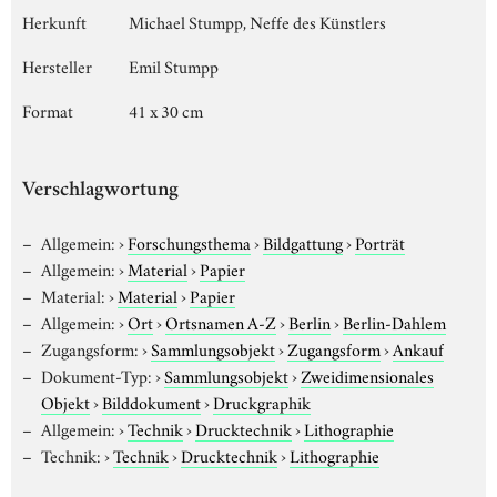
Herkunft
Michael Stumpp, Neffe des Künstlers
Hersteller
Emil Stumpp
Format
41 x 30 cm
Verschlagwortung
Allgemein:
›
Forschungsthema
›
Bildgattung
›
Porträt
Allgemein:
›
Material
›
Papier
Material:
›
Material
›
Papier
Allgemein:
›
Ort
›
Ortsnamen A-Z
›
Berlin
›
Berlin-Dahlem
Zugangsform:
›
Sammlungsobjekt
›
Zugangsform
›
Ankauf
Dokument-Typ:
›
Sammlungsobjekt
›
Zweidimensionales
Objekt
›
Bilddokument
›
Druckgraphik
Allgemein:
›
Technik
›
Drucktechnik
›
Lithographie
Technik:
›
Technik
›
Drucktechnik
›
Lithographie