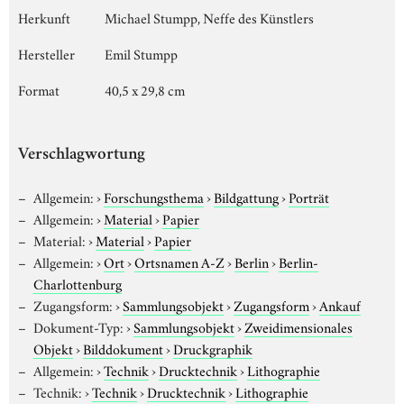
Herkunft
Michael Stumpp, Neffe des Künstlers
Hersteller
Emil Stumpp
Format
40,5 x 29,8 cm
Verschlagwortung
Allgemein:
›
Forschungsthema
›
Bildgattung
›
Porträt
Allgemein:
›
Material
›
Papier
Material:
›
Material
›
Papier
Allgemein:
›
Ort
›
Ortsnamen A-Z
›
Berlin
›
Berlin-
Charlottenburg
Zugangsform:
›
Sammlungsobjekt
›
Zugangsform
›
Ankauf
Dokument-Typ:
›
Sammlungsobjekt
›
Zweidimensionales
Objekt
›
Bilddokument
›
Druckgraphik
Allgemein:
›
Technik
›
Drucktechnik
›
Lithographie
Technik:
›
Technik
›
Drucktechnik
›
Lithographie