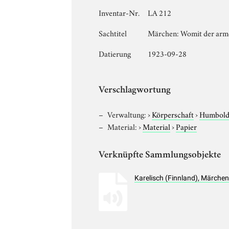
Inventar-Nr.
LA 212
Sachtitel
Märchen: Womit der arme
Datierung
1923-09-28
Verschlagwortung
Verwaltung:
›
Körperschaft
›
Humboldt
Material:
›
Material
›
Papier
Verknüpfte Sammlungsobjekte
Karelisch (Finnland), Märche