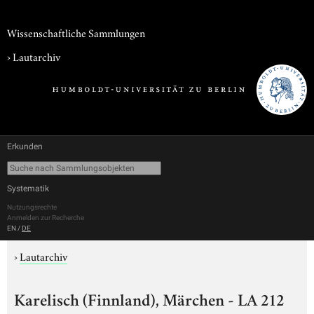
Wissenschaftliche Sammlungen
›
Lautarchiv
Erkunden
Systematik
Nutzungsrechte
Anmelden zur Recherche
EN
/
DE
›
Lautarchiv
Karelisch (Finnland), Märchen - LA 212