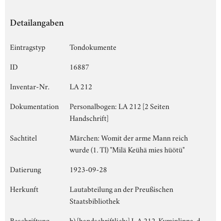
Detailangaben
Eintragstyp
Tondokumente
ID
16887
Inventar-Nr.
LA 212
Dokumentation
Personalbogen: LA 212 [2 Seiten
Handschrift]
Sachtitel
Märchen: Womit der arme Mann reich
wurde (1. Tl) "Milä Keühä mies hüötü"
Datierung
1923-09-28
Herkunft
Lautabteilung an der Preußischen
Staatsbibliothek
Beschriftung
b) [handschriftlich:] L.A 212, Kyminlinna, d