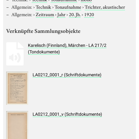
Allgemein:
›
Technik
›
Tonaufnahme
›
Trichter, akustischer
Allgemein:
›
Zeitraum
›
Jahr
›
20. Jh.
›
1920
Verknüpfte Sammlungsobjekte
Karelisch (Finnland), Märchen - LA 217/2
(Tondokumente)
LA0212_0001_r (Schriftdokumente)
LA0212_0001_v (Schriftdokumente)