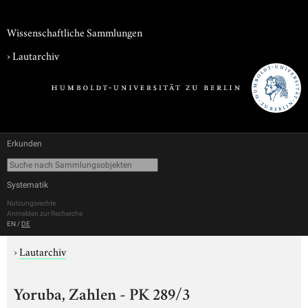
Wissenschaftliche Sammlungen
›
Lautarchiv
Erkunden
Systematik
Nutzungsrechte
Anmelden zur Recherche
EN
/
DE
›
Lautarchiv
Yoruba, Zahlen - PK 289/3