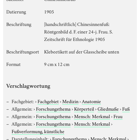
Datierung
1905
Beschriftung
[handschriftlich] Chinesinnenfuß:
Röntgenbild d. F. einer 24-j. Frau. S.
Zeitschrift für Ethnologie 1905
Beschriftungsort
Klebeetikett auf der Glasscheibe unten
Format
9 cm x 12 cm
Verschlagwortung
Fachgebiet:
›
Fachgebiet
›
Medizin
›
Anatomie
Allgemein:
›
Forschungsthema
›
Körperteil
›
Gliedmaße
›
Fuß
Allgemein:
›
Forschungsthema
›
Mensch: Merkmal
›
Frau
Allgemein:
›
Forschungsthema
›
Mensch: Merkmal
›
Fußverformung, künstliche
Darstellungsinhalt:
›
Forschungsthema
›
Mensch: Merkmal
›