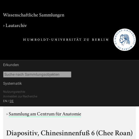
Wissenschaftliche Sammlungen
›
Lautarchiv
Erkunden
Systematik
Nutzungsrechte
Anmelden zur Recherche
EN
/
DE
›
Sammlung am Centrum für Anatomie
Diapositiv, Chinesinnenfuß 6 (Chee Roan)