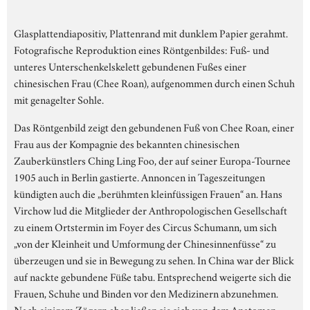
Glasplattendiapositiv, Plattenrand mit dunklem Papier gerahmt.
Fotografische Reproduktion eines Röntgenbildes: Fuß- und
unteres Unterschenkelskelett gebundenen Fußes einer
chinesischen Frau (Chee Roan), aufgenommen durch einen Schuh
mit genagelter Sohle.
Das Röntgenbild zeigt den gebundenen Fuß von Chee Roan, einer
Frau aus der Kompagnie des bekannten chinesischen
Zauberkünstlers Ching Ling Foo, der auf seiner Europa-Tournee
1905 auch in Berlin gastierte. Annoncen in Tageszeitungen
kündigten auch die „berühmten kleinfüssigen Frauen“ an. Hans
Virchow lud die Mitglieder der Anthropologischen Gesellschaft
zu einem Ortstermin im Foyer des Circus Schumann, um sich
„von der Kleinheit und Umformung der Chinesinnenfüsse“ zu
überzeugen und sie in Bewegung zu sehen. In China war der Blick
auf nackte gebundene Füße tabu. Entsprechend weigerte sich die
Frauen, Schuhe und Binden vor den Medizinern abzunehmen.
Nach einigem Zögern aber ließen sie sich von dem Anatomen