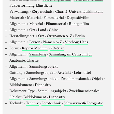
Fußverformung, künstliche
Verwaltung:
›
Körperschaft
›
Charité, Universitätsklinikum
Material:
›
Material
›
Filmmaterial
›
Diapositivfilm
Allgemein:
›
Material
›
Filmmaterial
›
Röntgenfilm
Allgemein:
›
Ort
›
Land
›
China
Herstellungsort:
›
Ort
›
Ortsnamen A-Z
›
Berlin
Allgemein:
›
Person
›
Namen A-Z
›
Virchow, Hans
Form:
›
Repro/ Medium
›
2D-Scan
Allgemein:
›
Sammlung
›
Sammlung am Centrum für
Anatomie, Charité
Allgemein:
›
Sammlungsobjekt
Gattung:
›
Sammlungsobjekt
›
Artefakt
›
Lehrmittel
Allgemein:
›
Sammlungsobjekt
›
Zweidimensionales Objekt
›
Bilddokument
›
Diapositiv
Dokument-Typ:
›
Sammlungsobjekt
›
Zweidimensionales
Objekt
›
Bilddokument
›
Diapositiv
Technik:
›
Technik
›
Fototechnik
›
Schwarzweiß-Fotografie