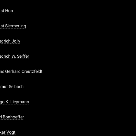
nst Horn
nst Siermerling
edrich Jolly
edrich W. Seiffer
ans Gerhard Creutzfeldt
elmut Selbach
ugo K. Liepmann
rl Bonhoeffer
skar Vogt