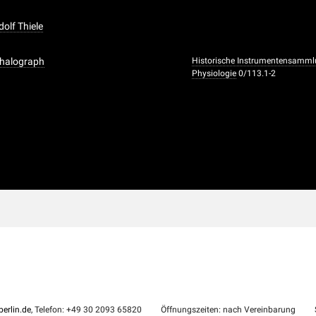
dolf Thiele
phalograph
Historische Instrumentensammlu
Physiologie
0/113.1-2
erlin.de
, Telefon: +49 30 2093 65820
Öffnungszeiten: nach Vereinbarung
S