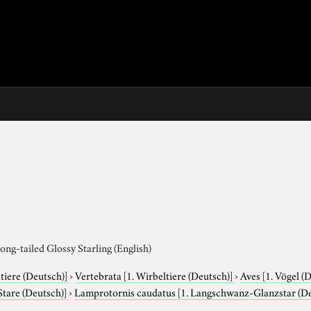
ng-tailed Glossy Starling (English)
tiere (Deutsch)]
›
Vertebrata
[1. Wirbeltiere (Deutsch)]
›
Aves
[1. Vögel (
 Stare (Deutsch)]
›
Lamprotornis caudatus
[1. Langschwanz-Glanzstar (Deu