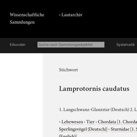
Wissenschaftliche
›
Lautarchiv
Sammlungen
Erkunden
Systematik
Stichwort
Lamprotornis caudatus
1. Langschwanz-Glanzstar (Deutsch) 2. Lo
›
Lebewesen
›
Tier
›
Chordata
[1. Chorda
Sperlingsvögel (Deutsch)]
›
Sturnidae
[1.
(English)]